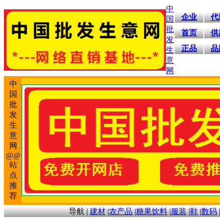
中
企业
代
国
批
首页
供
发
正品
品
生
意
网
中
国
批
发
生
意
网
@@
站
点
推
荐
导航
|
建材
|
农产品
|
糖果饮料
|
服装
|
鞋
|
数码