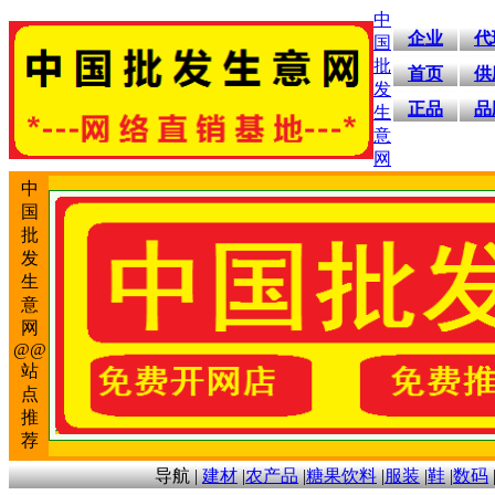
中
企业
代
国
批
首页
供
发
正品
品
生
意
网
中
国
批
发
生
意
网
@@
站
点
推
荐
导航
|
建材
|
农产品
|
糖果饮料
|
服装
|
鞋
|
数码